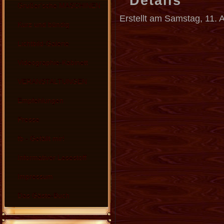
Details
Grußer'sche MASCHINEN
Erstellt am Samstag, 11. A
Kurz und bündig
Lichtbild-Galerie
Videographie-Kabinett
VERANSTALTUNGEN
Empfehlungen
Presse
fb - Gefällt mir!
Informativer Lesestoff
Impressum
Das Gäste-Buch