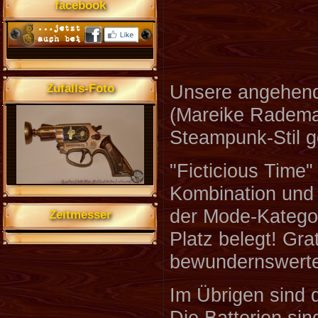
facebook
Unsere angehend
Zufalls-Foto
(Mareike Rademac
Steampunk-Stil 
"Ficticious Time
Kombination und
der Mode-Kategor
Zeitmesser
Platz belegt! Gra
bewundernswerte 
Im Übrigen sind 
Die Batterien si