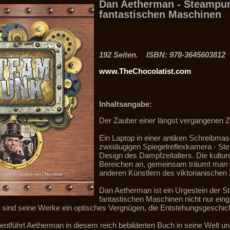
Dan Aetherman - Steampun
fantastischen Maschinen
192 Seiten. ISBN: 978-3645603
www.TheChocolatist.com
Inhaltsangabe:
Der Zauber einer längst vergangenen Z
Ein Laptop in einer antiken Schreibma
zweiäugigen Spiegelreflexkamera - St
Design des Dampfzeitalters. Die kultur
Bereichen an, gemeinsam träumt man v
anderen Künstlern des viktorianischen 
Dan Aetherman ist ein Urgestein der S
fantastischen Maschinen nicht nur eing
sind seine Werke ein optisches Vergnügen, die Entstehungsgeschi
 entführt Aetherman in diesem reich bebilderten Buch in seine Welt 