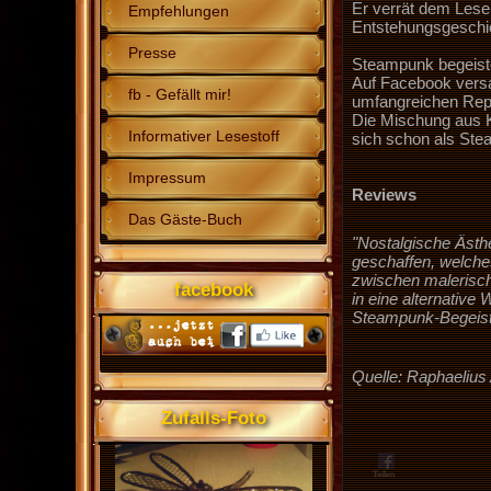
Er verrät dem Leser
Empfehlungen
Entstehungsgeschich
Presse
Steampunk begeist
Auf Facebook versa
fb - Gefällt mir!
umfangreichen Rep
Die Mischung aus K
Informativer Lesestoff
sich schon als Ste
Impressum
Reviews
Das Gäste-Buch
"Nostalgische Ästh
geschaffen, welche
zwischen malerisch
facebook
in eine alternative
Steampunk-Begeist
Quelle: Raphaelius
Zufalls-Foto