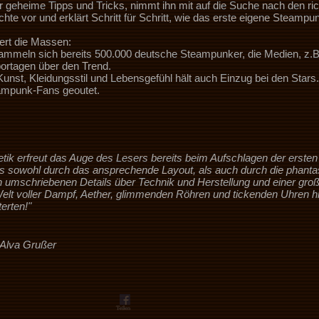
 geheime Tipps und Tricks, nimmt ihn mit auf die Suche nach den rich
te vor und erklärt Schritt für Schritt, wie das erste eigene Steampun
ert die Massen:
mmeln sich bereits 500.000 deutsche Steampunker, die Medien, z.B
ortagen über den Trend.
unst, Kleidungsstil und Lebensgefühl hält auch Einzug bei den Sta
ampunk-Fans geoutet.
etik erfreut das Auge des Lesers bereits beim Aufschlagen der erst
s sowohl durch das ansprechende Layout, als auch durch die phantas
 umschriebenen Details über Technik und Herstellung und einer gro
 Welt voller Dampf, Aether, glimmenden Röhren und tickenden Uhren h
erten!"
 Alva Grußer