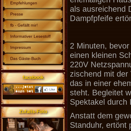
Empfehlungen
als ausreichend 
Presse
Dampfpfeife ertö
fb - Gefällt mir!
Informativer Lesestoff
2 Minuten, bevor 
Impressum
einen kleinen Sc
Das Gäste-Buch
220V Netzspannu
zischend mit der
facebook
das in einer ehem
steht. Begleitet 
Spektakel durch 
Zufalls-Foto
Anstatt dem gewo
Standuhr, ertönt 