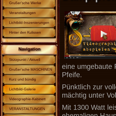
Grußer'sche Werke
Veranstaltungen
Lichtbild-Inszenierungen
Hinter den Kulissen
Navigation
Stützpunkt / Aktuell
eine umgebaute P
Grußer'sche MASCHINEN
Pfeife.
Kurz und bündig
Pünktlich zur vo
Lichtbild-Galerie
mächtig unter Vo
Videographie-Kabinett
Mit 1300 Watt le
VERANSTALTUNGEN
ehemaligen Haush