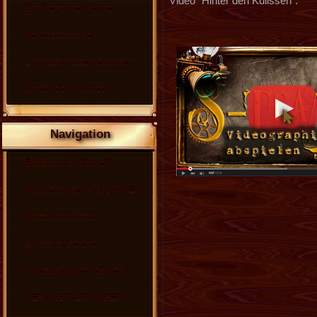
Video "Hinter den Kulissen":
Grußer'sche Werke
Veranstaltungen
Lichtbild-Inszenierungen
Hinter den Kulissen
Navigation
Stützpunkt / Aktuell
Grußer'sche MASCHINEN
Kurz und bündig
Lichtbild-Galerie
Videographie-Kabinett
VERANSTALTUNGEN