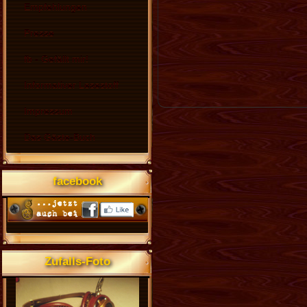
Empfehlungen
Presse
fb - Gefällt mir!
Informativer Lesestoff
Impressum
Das Gäste-Buch
facebook
Zufalls-Foto