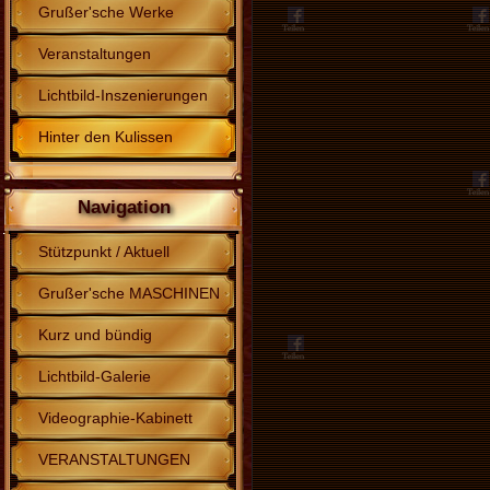
Grußer'sche Werke
Veranstaltungen
Lichtbild-Inszenierungen
Hinter den Kulissen
Navigation
Stützpunkt / Aktuell
Grußer'sche MASCHINEN
Kurz und bündig
Lichtbild-Galerie
Videographie-Kabinett
VERANSTALTUNGEN