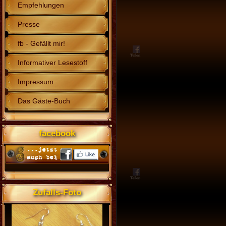
Empfehlungen
Presse
fb - Gefällt mir!
Informativer Lesestoff
Impressum
Das Gäste-Buch
facebook
Zufalls-Foto