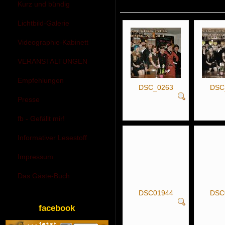
Kurz und bündig
Lichtbild-Galerie
Videographie-Kabinett
VERANSTALTUNGEN
Empfehlungen
DSC_0263
DSC
Presse
fb - Gefällt mir!
Informativer Lesestoff
Impressum
Das Gäste-Buch
DSC01944
DSC
facebook