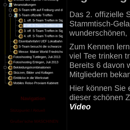
Veranstaltungen
S-Team trifft auf Freiburg und die Schweiz
Das 2. offizielle
S-Team offizielle Treffen
1. off. S-Team Treffen in Sigmaringen, 31.08.2013
Stammtisch-Gela
2. off. S-Team Treffen in Sigmaringen, 19.01.2014
wunderschönen, a
3. off. S-Team Treffen in Sigmaringen, 22.06.2014
4. off. S-Team Treffen in Sigmaringen, 30.08.2014
Eisenbahnfahrt UEF Lokalbahn Amstetten-Gerstetten, 11.05.2014
Zum Kennen lern
S-Team besucht die schwarze Szene
Messe: Maker World Friedrichshafen 2014
viel Tee trinken 
Fotoshooting Tuttlingen, Juli 2013
Fotoshooting Ertingen, Juli 2013
Bereits 6 davon
Bekleidungskombinationen
Mitgliedern beka
Skizzen, Bilder und Kollagen
Einblicke in die Werkstatt
Mobiles Reise-Proviant-Kabinett
Hier können Sie 
dieser schönen 
Navigation
Video
Stützpunkt / Aktuell
Grußer'sche MASCHINEN