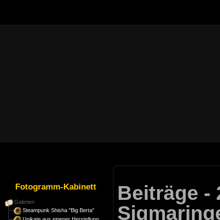
Beiträge - 
Fotogramm-Kabinett
Galerien
Sigmaringe
Steampunk Shisha "Big Berta"
Unikate aus eigener Herstellung