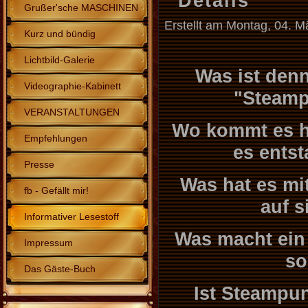
Details
Grußer'sche MASCHINEN
Erstellt am Montag, 04. M
Kurz und bündig
Lichtbild-Galerie
Was ist den
Videographie-Kabinett
"Steam
VERANSTALTUNGEN
Wo kommt es he
Empfehlungen
es ents
Presse
Was hat es mi
fb - Gefällt mir!
auf s
Informativer Lesestoff
Was macht ein
Impressum
so
Das Gäste-Buch
Ist Steampun