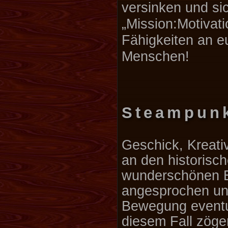
versinken und si
„Mission:Motivat
Fähigkeiten an eu
Menschen!
Steampunk
Geschick, Kreativ
an den historisc
wunderschönen Ep
angesprochen und
Bewegung eventue
diesem Fall zögern