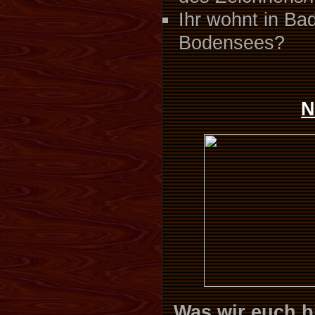
Ihr wohnt in B
Bodensees?
N
Was wir euch b