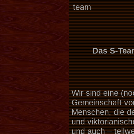
Das S-Team
Wir sind eine (no
Gemeinschaft von
Menschen, die d
und viktorianisch
und auch – teilw