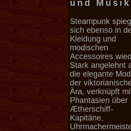
und Musik
Steampunk spieg
sich ebenso in d
Kleidung und
modischen
Accessoires wied
Stark angelehnt 
die elegante Mo
der viktorianisch
Ära, verknüpft mi
Phantasien über
Ætherschiff-
Kapitäne,
Uhrmachermeist