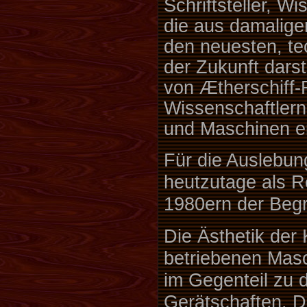
Schriftsteller, W
die aus damaliger
den neuesten, te
der Zukunft dars
von Ætherschiff-
Wissenschaftler
und Maschinen e
Für die Auslebun
heutzutage als R
1980ern der Begr
Die Ästhetik der
betriebenen Masc
im Gegenteil zu 
Gerätschaften. 